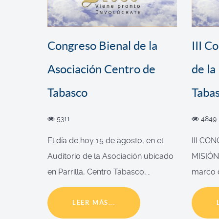
Congreso Bienal de la
III C
Asociación Centro de
de la
Tabasco
Taba
5311
4849
El día de hoy 15 de agosto, en el
III CO
Auditorio de la Asociación ubicado
MISIÓN
en Parrilla, Centro Tabasco,...
marco d
LEER MÁS...