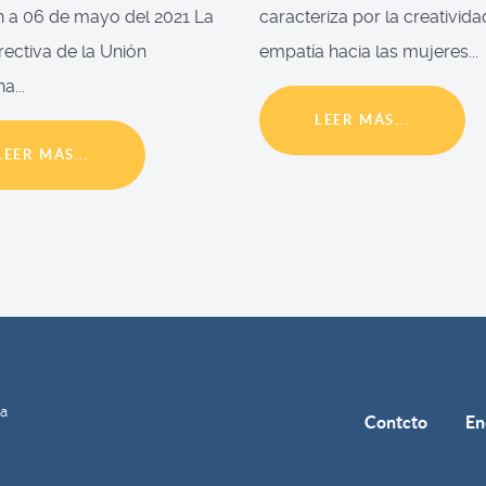
 a 06 de mayo del 2021 La
caracteriza por la creativida
irectiva de la Unión
empatía hacia las mujeres...
a...
LEER MÁS...
LEER MÁS...
ía
Contcto
En