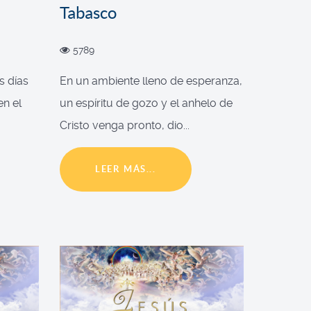
Tabasco
5789
s días
En un ambiente lleno de esperanza,
en el
un espíritu de gozo y el anhelo de
Cristo venga pronto, dio...
LEER MÁS...