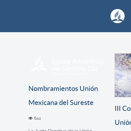
Nombramientos Unión
Mexicana del Sureste
III C
644
Unió