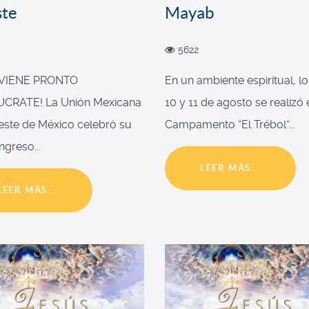
ste
Mayab
5622
 VIENE PRONTO
En un ambiente espiritual, lo
UCRATE! La Unión Mexicana
10 y 11 de agosto se realizó 
este de México celebró su
Campamento “El Trébol”...
ngreso...
LEER MÁS...
LEER MÁS...