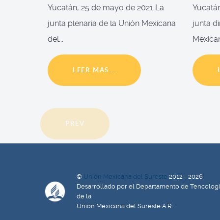
Yucatán, 25 de mayo de 2021 La
Yucatán
junta plenaria de la Unión Mexicana
junta d
del...
Mexican
LEER MÁS...
PREV
©
Unión Mexicana del Sureste
2012 - 2026
Desarrollado por el Departamento de Tencolog
de la
Unión Mexicana del Sureste A.R..