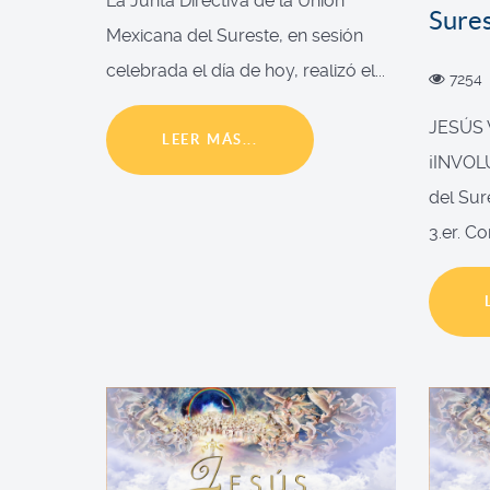
La Junta Directiva de la Unión
Sure
Mexicana del Sureste, en sesión
celebrada el día de hoy, realizó el...
7254
JESÚS
LEER MÁS...
¡INVOL
del Sur
3.er. Co